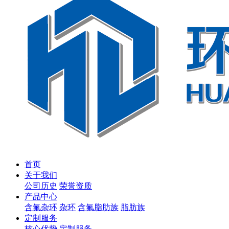
首页
关于我们
公司历史
荣誉资质
产品中心
含氟杂环
杂环
含氟脂肪族
脂肪族
定制服务
核心优势
定制服务