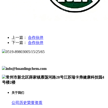
上一篇：
合作伙伴
下一篇：
合作伙伴
0519-89803005/15/25/65
info@huanlingchem.com
常州市新北区薛家镇雁荡河路28号江苏瑞卡弗健康科技园4
号楼2楼
关于我们
公司历史
荣誉资质