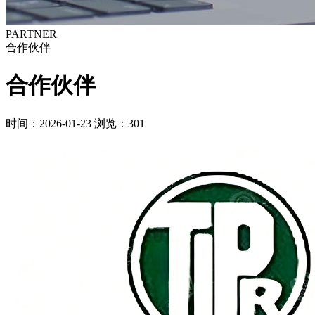
PARTNER
合作伙伴
合作伙伴
时间：2026-01-23
浏览：301