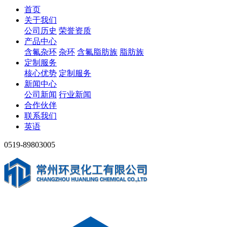
首页
关于我们
公司历史
荣誉资质
产品中心
含氟杂环
杂环
含氟脂肪族
脂肪族
定制服务
核心优势
定制服务
新闻中心
公司新闻
行业新闻
合作伙伴
联系我们
英语
0519-89803005