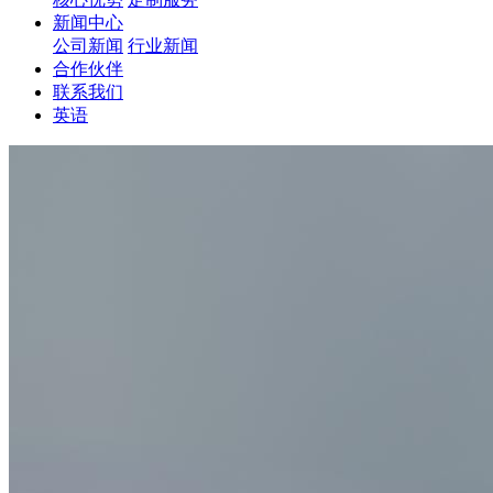
新闻中心
公司新闻
行业新闻
合作伙伴
联系我们
英语