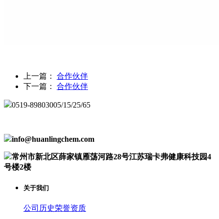
上一篇：
合作伙伴
下一篇：
合作伙伴
0519-89803005/15/25/65
info@huanlingchem.com
常州市新北区薛家镇雁荡河路28号江苏瑞卡弗健康科技园4
号楼2楼
关于我们
公司历史
荣誉资质