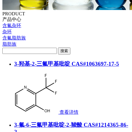
PRODUCT
产品中心
含氟杂环
杂环
含氟脂肪族
脂肪族
3-羟基-2-三氟甲基吡啶 CAS#1063697-17-5
查看详情
3-氟-6-三氟甲基吡啶-2-羧酸 CAS#1214365-86-
2