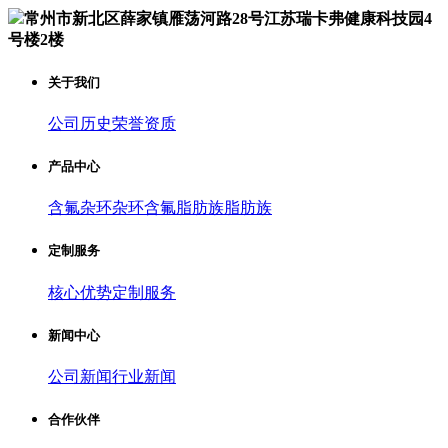
常州市新北区薛家镇雁荡河路28号江苏瑞卡弗健康科技园4
号楼2楼
关于我们
公司历史
荣誉资质
产品中心
含氟杂环
杂环
含氟脂肪族
脂肪族
定制服务
核心优势
定制服务
新闻中心
公司新闻
行业新闻
合作伙伴