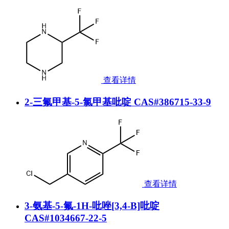
查看详情
2-三氟甲基-5-氯甲基吡啶 CAS#386715-33-9
查看详情
3-氨基-5-氟-1H-吡唑[3,4-B]吡啶
CAS#1034667-22-5