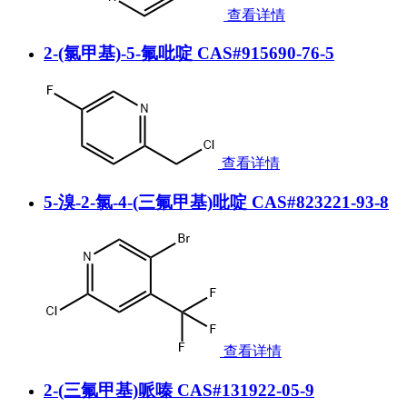
查看详情
2-(氯甲基)-5-氟吡啶 CAS#915690-76-5
查看详情
5-溴-2-氯-4-(三氟甲基)吡啶 CAS#823221-93-8
查看详情
2-(三氟甲基)哌嗪 CAS#131922-05-9