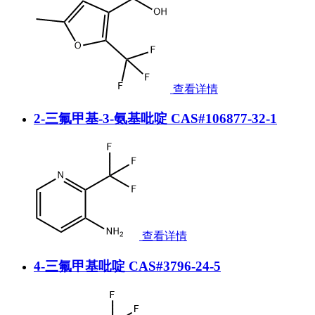
查看详情
2-三氟甲基-3-氨基吡啶 CAS#106877-32-1
查看详情
4-三氟甲基吡啶 CAS#3796-24-5