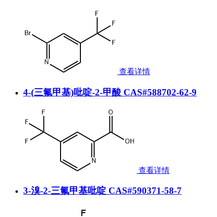
查看详情
4-(三氟甲基)吡啶-2-甲酸 CAS#588702-62-9
查看详情
3-溴-2-三氟甲基吡啶 CAS#590371-58-7