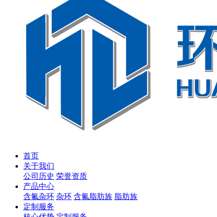
首页
关于我们
公司历史
荣誉资质
产品中心
含氟杂环
杂环
含氟脂肪族
脂肪族
定制服务
核心优势
定制服务