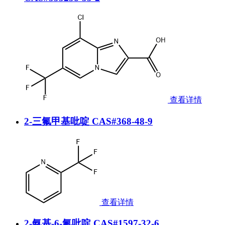
查看详情
2-三氟甲基吡啶 CAS#368-48-9
查看详情
2-氨基-6-氟吡啶 CAS#1597-32-6