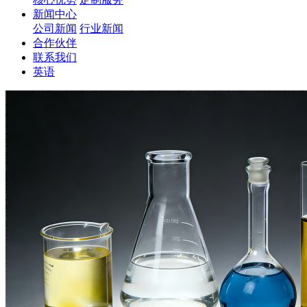
新闻中心
公司新闻
行业新闻
合作伙伴
联系我们
英语