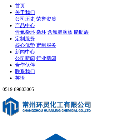
首页
关于我们
公司历史
荣誉资质
产品中心
含氟杂环
杂环
含氟脂肪族
脂肪族
定制服务
核心优势
定制服务
新闻中心
公司新闻
行业新闻
合作伙伴
联系我们
英语
0519-89803005