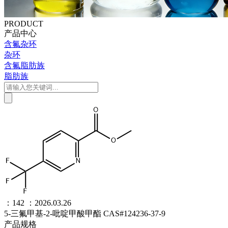
PRODUCT
产品中心
含氟杂环
杂环
含氟脂肪族
脂肪族
：142
：2026.03.26
5-三氟甲基-2-吡啶甲酸甲酯 CAS#124236-37-9
产品规格